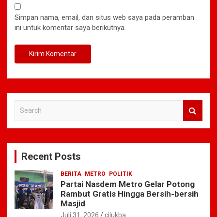
Simpan nama, email, dan situs web saya pada peramban
ini untuk komentar saya berikutnya.
S
e
a
r
c
Recent Posts
h
BERITA
METRO
POLITIK
Partai Nasdem Metro Gelar Potong
Rambut Gratis Hingga Bersih-bersih
Masjid
Juli 31, 2026
cilukba