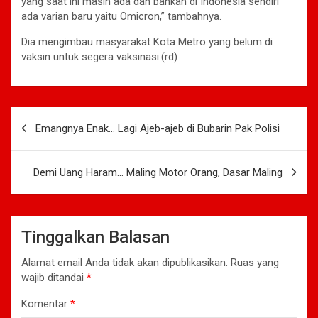
yang saat ini masih ada dan bahkan di Indonesia sendiri
ada varian baru yaitu Omicron,” tambahnya.
Dia mengimbau masyarakat Kota Metro yang belum di
vaksin untuk segera vaksinasi.(rd)
Navigasi
Emangnya Enak… Lagi Ajeb-ajeb di Bubarin Pak Polisi
pos
Demi Uang Haram… Maling Motor Orang, Dasar Maling
Tinggalkan Balasan
Alamat email Anda tidak akan dipublikasikan.
Ruas yang
wajib ditandai
*
Komentar
*