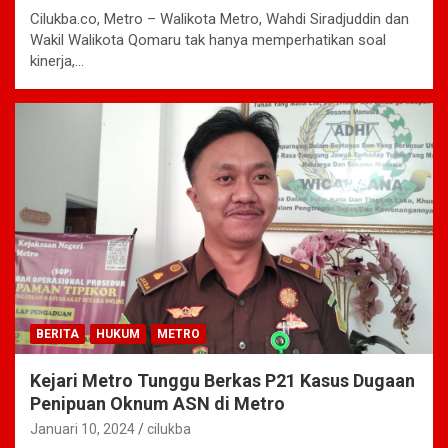
Cilukba.co, Metro – Walikota Metro, Wahdi Siradjuddin dan
Wakil Walikota Qomaru tak hanya memperhatikan soal
kinerja,…
BERITA
HUKUM
METRO
Kejari Metro Tunggu Berkas P21 Kasus Dugaan
Penipuan Oknum ASN di Metro
Januari 10, 2024
cilukba