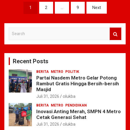
Navigasi
1
2
…
9
Next
pos
S
e
a
r
c
Recent Posts
h
BERITA
METRO
POLITIK
Partai Nasdem Metro Gelar Potong
Rambut Gratis Hingga Bersih-bersih
Masjid
Juli 31, 2026
cilukba
BERITA
METRO
PENDIDIKAN
Inovasi Anting Merah, SMPN 4 Metro
Cetak Generasi Sehat
Juli 31, 2026
cilukba