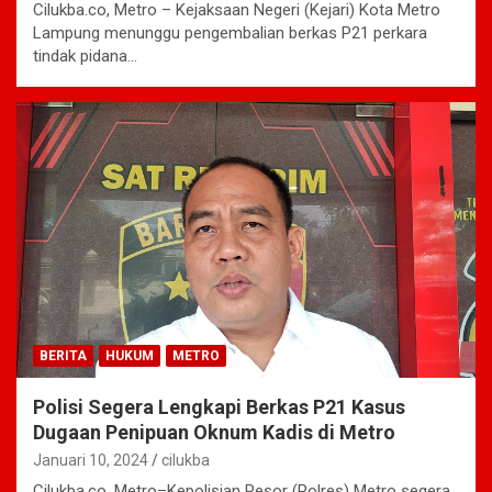
Cilukba.co, Metro – Kejaksaan Negeri (Kejari) Kota Metro
Lampung menunggu pengembalian berkas P21 perkara
tindak pidana…
BERITA
HUKUM
METRO
Polisi Segera Lengkapi Berkas P21 Kasus
Dugaan Penipuan Oknum Kadis di Metro
Januari 10, 2024
cilukba
Cilukba.co, Metro–Kepolisian Resor (Polres) Metro segera