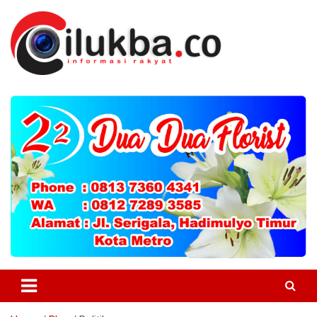
Skip
to
content
Informasi Untuk Masyarakat
Cilukba.co