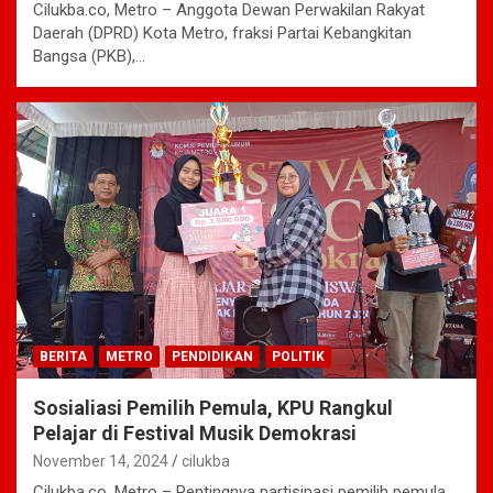
Cilukba.co, Metro – Anggota Dewan Perwakilan Rakyat
Daerah (DPRD) Kota Metro, fraksi Partai Kebangkitan
Bangsa (PKB),…
BERITA
METRO
PENDIDIKAN
POLITIK
Sosialiasi Pemilih Pemula, KPU Rangkul
Pelajar di Festival Musik Demokrasi
November 14, 2024
cilukba
Cilukba.co, Metro – Pentingnya partisipasi pemilih pemula