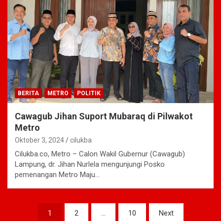
BERITA
METRO
POLITIK
Cawagub Jihan Suport Mubaraq di Pilwakot
Metro
Oktober 3, 2024
cilukba
Cilukba.co, Metro – Calon Wakil Gubernur (Cawagub)
Lampung, dr. Jihan Nurlela mengunjungi Posko
pemenangan Metro Maju…
Navigasi
1
2
…
10
Next