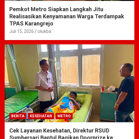
Pemkot Metro Siapkan Langkah Jitu
Realisasikan Kenyamanan Warga Terdampak
TPAS Karangrejo
Juli 15, 2026
cilukba
BERITA
KESEHATAN
METRO
Cek Layanan Kesehatan, Direktur RSUD
Sumbersari Bantul Bagikan Doorprize ke