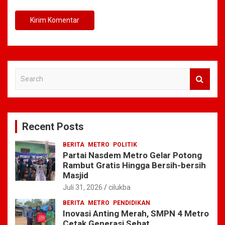
S
e
a
r
c
Recent Posts
h
BERITA
METRO
POLITIK
Partai Nasdem Metro Gelar Potong
Rambut Gratis Hingga Bersih-bersih
Masjid
Juli 31, 2026
cilukba
BERITA
METRO
PENDIDIKAN
Inovasi Anting Merah, SMPN 4 Metro
Cetak Generasi Sehat