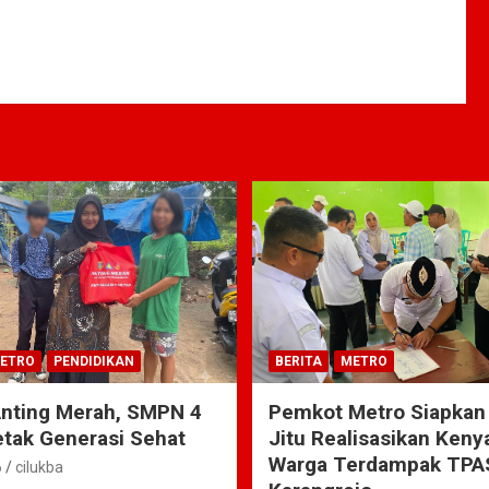
ETRO
PENDIDIKAN
BERITA
METRO
Anting Merah, SMPN 4
Pemkot Metro Siapkan
tak Generasi Sehat
Jitu Realisasikan Ken
Warga Terdampak TPA
6
cilukba