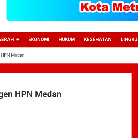
AERAH
EKONOMI
HUKUM
KESEHATAN
LINGK
n HPN Medan
ngen HPN Medan