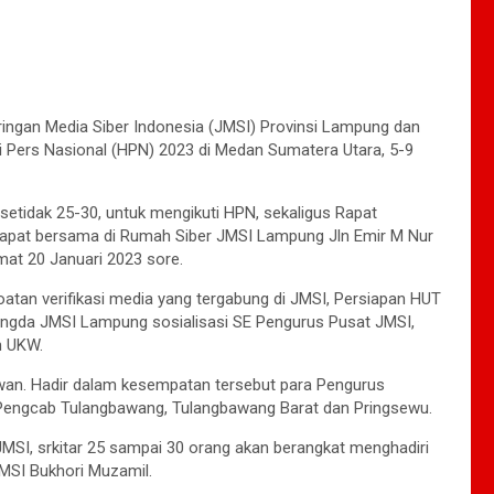
ingan Media Siber Indonesia (JMSI) Provinsi Lampung dan
 Pers Nasional (HPN) 2023 di Medan Sumatera Utara, 5-9
tidak 25-30, untuk mengikuti HPN, sekaligus Rapat
rapat bersama di Rumah Siber JMSI Lampung Jln Emir M Nur
mat 20 Januari 2023 sore.
tan verifikasi media yang tergabung di JMSI, Persiapan HUT
ngda JMSI Lampung sosialisasi SE Pengurus Pusat JMSI,
n UKW.
wan. Hadir dalam kesempatan tersebut para Pengurus
Pengcab Tulangbawang, Tulangbawang Barat dan Pringsewu.
MSI, srkitar 25 sampai 30 orang akan berangkat menghadiri
JMSI Bukhori Muzamil.