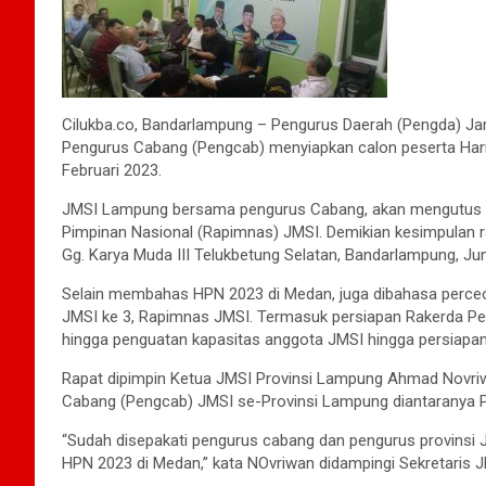
Cilukba.co, Bandarlampung – Pengurus Daerah (Pengda) Jar
Pengurus Cabang (Pengcab) menyiapkan calon peserta Hari
Februari 2023.
JMSI Lampung bersama pengurus Cabang, akan mengutus se
Pimpinan Nasional (Rapimnas) JMSI. Demikian kesimpulan 
Gg. Karya Muda III Telukbetung Selatan, Bandarlampung, Ju
Selain membahas HPN 2023 di Medan, juga dibahasa perceoa
JMSI ke 3, Rapimnas JMSI. Termasuk persiapan Rakerda Pe
hingga penguatan kapasitas anggota JMSI hingga persiapa
Rapat dipimpin Ketua JMSI Provinsi Lampung Ahmad Novri
Cabang (Pengcab) JMSI se-Provinsi Lampung diantaranya 
“Sudah disepakati pengurus cabang dan pengurus provinsi J
HPN 2023 di Medan,” kata NOvriwan didampingi Sekretaris 