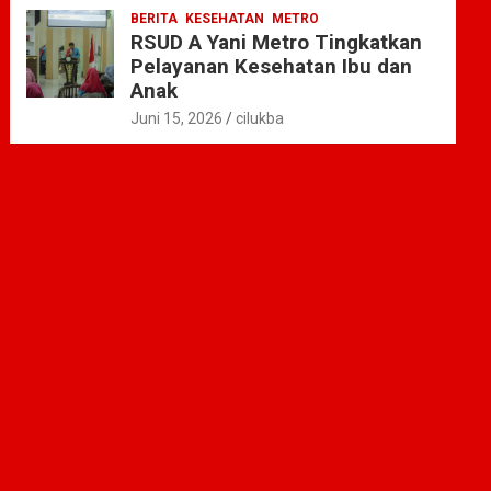
BERITA
KESEHATAN
METRO
RSUD A Yani Metro Tingkatkan
Pelayanan Kesehatan Ibu dan
Anak
Juni 15, 2026
cilukba