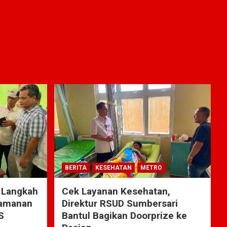
BERITA
KESEHATAN
METRO
 Langkah
Cek Layanan Kesehatan,
yamanan
Direktur RSUD Sumbersari
S
Bantul Bagikan Doorprize ke