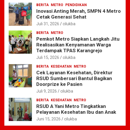
BERITA
METRO
PENDIDIKAN
Inovasi Anting Merah, SMPN 4 Metro
Cetak Generasi Sehat
Juli 31, 2026
cilukba
BERITA
METRO
Pemkot Metro Siapkan Langkah Jitu
Realisasikan Kenyamanan Warga
Terdampak TPAS Karangrejo
Juli 15, 2026
cilukba
BERITA
KESEHATAN
METRO
Cek Layanan Kesehatan, Direktur
RSUD Sumbersari Bantul Bagikan
Doorprize ke Pasien
Juli 9, 2026
cilukba
BERITA
KESEHATAN
METRO
RSUD A Yani Metro Tingkatkan
Pelayanan Kesehatan Ibu dan Anak
Juni 15, 2026
cilukba