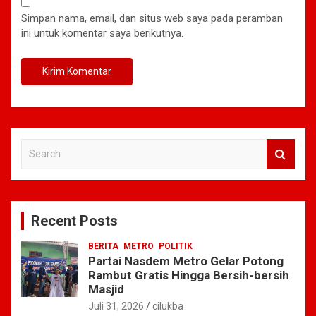
Simpan nama, email, dan situs web saya pada peramban
ini untuk komentar saya berikutnya.
S
e
a
r
c
Recent Posts
h
BERITA
METRO
POLITIK
Partai Nasdem Metro Gelar Potong
Rambut Gratis Hingga Bersih-bersih
Masjid
Juli 31, 2026
cilukba