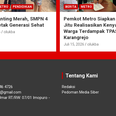
ETRO
PENDIDIKAN
BERITA
METRO
Anting Merah, SMPN 4
Pemkot Metro Siapkan
tak Generasi Sehat
Jitu Realisasikan Ken
Warga Terdampak TPA
6
cilukba
Karangrejo
Juli 15, 2026
cilukba
Tentang Kami
46 4726
Redaksi
ba@gmail.com
Pedoman Media Siber
Umar RT/RW: 07/01 Imopuro -