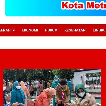
AERAH
EKONOMI
HUKUM
KESEHATAN
LINGK