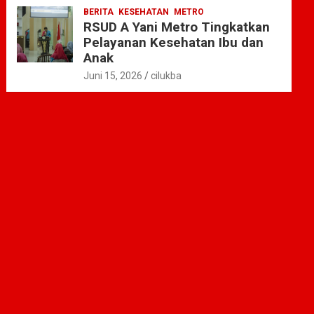
BERITA
KESEHATAN
METRO
RSUD A Yani Metro Tingkatkan
Pelayanan Kesehatan Ibu dan
Anak
Juni 15, 2026
cilukba