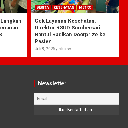
BERITA
KESEHATAN
METRO
 Langkah
Cek Layanan Kesehatan,
yamanan
Direktur RSUD Sumbersari
S
Bantul Bagikan Doorprize ke
Pasien
Juli 9, 2026
cilukba
Newsletter