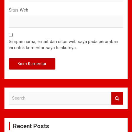
Situs Web
Simpan nama, email, dan situs web saya pada peramban
ini untuk komentar saya berikutnya.
S
e
a
r
c
Recent Posts
h