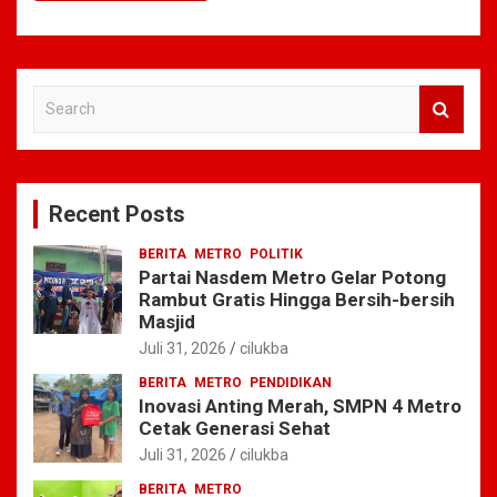
S
e
a
r
c
Recent Posts
h
BERITA
METRO
POLITIK
Partai Nasdem Metro Gelar Potong
Rambut Gratis Hingga Bersih-bersih
Masjid
Juli 31, 2026
cilukba
BERITA
METRO
PENDIDIKAN
Inovasi Anting Merah, SMPN 4 Metro
Cetak Generasi Sehat
Juli 31, 2026
cilukba
BERITA
METRO