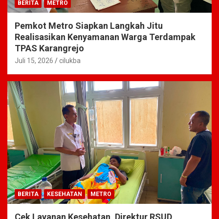
BERITA
METRO
Pemkot Metro Siapkan Langkah Jitu
Realisasikan Kenyamanan Warga Terdampak
TPAS Karangrejo
Juli 15, 2026
cilukba
BERITA
KESEHATAN
METRO
Cek Layanan Kesehatan, Direktur RSUD