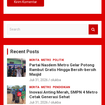
S
e
a
r
c
Recent Posts
h
BERITA
METRO
POLITIK
Partai Nasdem Metro Gelar Potong
Rambut Gratis Hingga Bersih-bersih
Masjid
Juli 31, 2026
cilukba
BERITA
METRO
PENDIDIKAN
Inovasi Anting Merah, SMPN 4 Metro
Cetak Generasi Sehat
Juli 31, 2026
cilukba