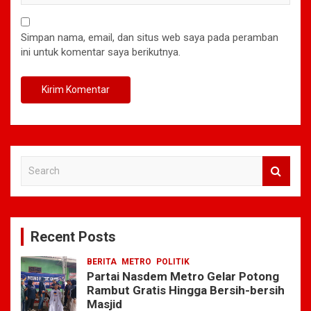
Simpan nama, email, dan situs web saya pada peramban
ini untuk komentar saya berikutnya.
S
e
a
r
c
Recent Posts
h
BERITA
METRO
POLITIK
Partai Nasdem Metro Gelar Potong
Rambut Gratis Hingga Bersih-bersih
Masjid