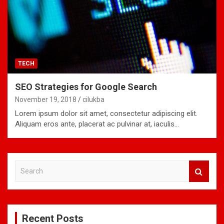
TECH
SEO Strategies for Google Search
November 19, 2018
cilukba
Lorem ipsum dolor sit amet, consectetur adipiscing elit.
Aliquam eros ante, placerat ac pulvinar at, iaculis…
S
e
a
r
c
Recent Posts
h