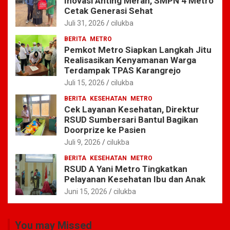
Inovasi Anting Merah, SMPN 4 Metro
Cetak Generasi Sehat
Juli 31, 2026
cilukba
BERITA
METRO
Pemkot Metro Siapkan Langkah Jitu
Realisasikan Kenyamanan Warga
Terdampak TPAS Karangrejo
Juli 15, 2026
cilukba
BERITA
KESEHATAN
METRO
Cek Layanan Kesehatan, Direktur
RSUD Sumbersari Bantul Bagikan
Doorprize ke Pasien
Juli 9, 2026
cilukba
BERITA
KESEHATAN
METRO
RSUD A Yani Metro Tingkatkan
Pelayanan Kesehatan Ibu dan Anak
Juni 15, 2026
cilukba
You may Missed