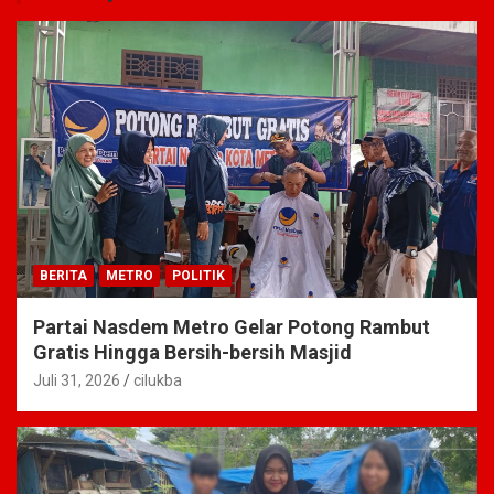
BERITA
METRO
POLITIK
Partai Nasdem Metro Gelar Potong Rambut
Gratis Hingga Bersih-bersih Masjid
Juli 31, 2026
cilukba