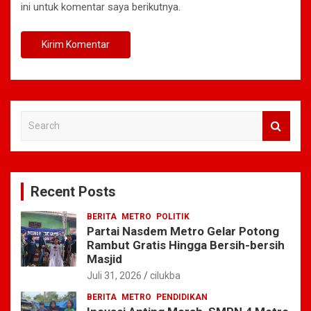
ini untuk komentar saya berikutnya.
S
e
a
r
c
Recent Posts
h
BERITA
METRO
POLITIK
Partai Nasdem Metro Gelar Potong
Rambut Gratis Hingga Bersih-bersih
Masjid
Juli 31, 2026
cilukba
BERITA
METRO
PENDIDIKAN