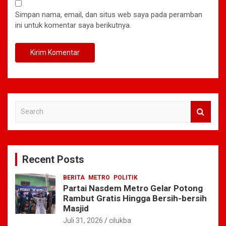
Simpan nama, email, dan situs web saya pada peramban
ini untuk komentar saya berikutnya.
S
e
a
r
c
Recent Posts
h
BERITA
METRO
POLITIK
Partai Nasdem Metro Gelar Potong
Rambut Gratis Hingga Bersih-bersih
Masjid
Juli 31, 2026
cilukba