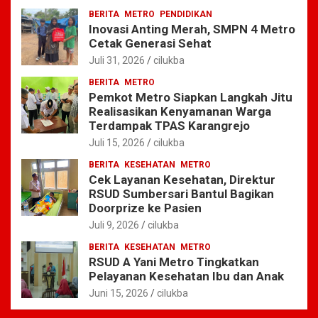
BERITA
METRO
PENDIDIKAN
Inovasi Anting Merah, SMPN 4 Metro
Cetak Generasi Sehat
Juli 31, 2026
cilukba
BERITA
METRO
Pemkot Metro Siapkan Langkah Jitu
Realisasikan Kenyamanan Warga
Terdampak TPAS Karangrejo
Juli 15, 2026
cilukba
BERITA
KESEHATAN
METRO
Cek Layanan Kesehatan, Direktur
RSUD Sumbersari Bantul Bagikan
Doorprize ke Pasien
Juli 9, 2026
cilukba
BERITA
KESEHATAN
METRO
RSUD A Yani Metro Tingkatkan
Pelayanan Kesehatan Ibu dan Anak
Juni 15, 2026
cilukba