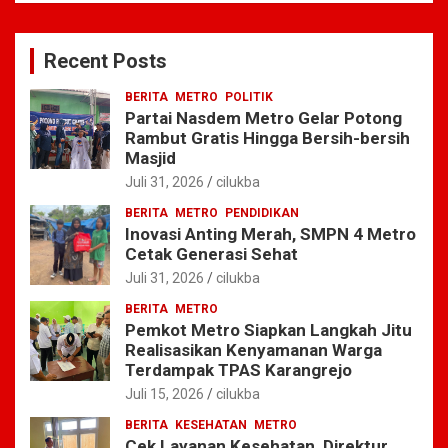
r
c
Recent Posts
h
BERITA
METRO
POLITIK
Partai Nasdem Metro Gelar Potong
Rambut Gratis Hingga Bersih-bersih
Masjid
Juli 31, 2026
cilukba
BERITA
METRO
PENDIDIKAN
Inovasi Anting Merah, SMPN 4 Metro
Cetak Generasi Sehat
Juli 31, 2026
cilukba
BERITA
METRO
Pemkot Metro Siapkan Langkah Jitu
Realisasikan Kenyamanan Warga
Terdampak TPAS Karangrejo
Juli 15, 2026
cilukba
BERITA
KESEHATAN
METRO
Cek Layanan Kesehatan, Direktur