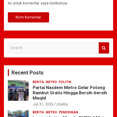
ini untuk komentar saya berikutnya.
S
e
a
r
c
Recent Posts
h
BERITA
METRO
POLITIK
Partai Nasdem Metro Gelar Potong
Rambut Gratis Hingga Bersih-bersih
Masjid
Juli 31, 2026
cilukba
BERITA
METRO
PENDIDIKAN