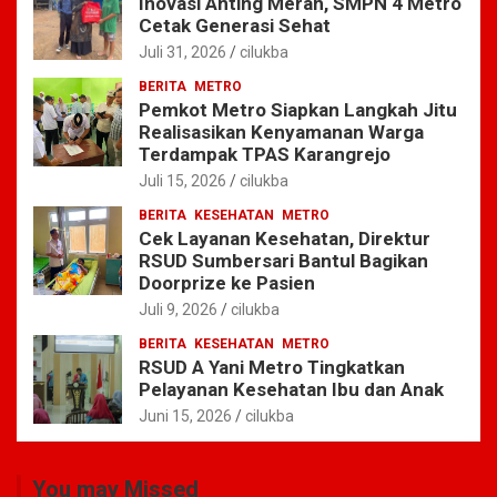
Inovasi Anting Merah, SMPN 4 Metro
Cetak Generasi Sehat
Juli 31, 2026
cilukba
BERITA
METRO
Pemkot Metro Siapkan Langkah Jitu
Realisasikan Kenyamanan Warga
Terdampak TPAS Karangrejo
Juli 15, 2026
cilukba
BERITA
KESEHATAN
METRO
Cek Layanan Kesehatan, Direktur
RSUD Sumbersari Bantul Bagikan
Doorprize ke Pasien
Juli 9, 2026
cilukba
BERITA
KESEHATAN
METRO
RSUD A Yani Metro Tingkatkan
Pelayanan Kesehatan Ibu dan Anak
Juni 15, 2026
cilukba
You may Missed