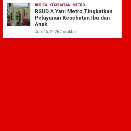
BERITA
KESEHATAN
METRO
RSUD A Yani Metro Tingkatkan
Pelayanan Kesehatan Ibu dan
Anak
Juni 15, 2026
cilukba