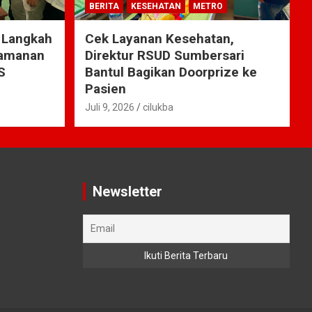
BERITA
KESEHATAN
METRO
 Langkah
Cek Layanan Kesehatan,
yamanan
Direktur RSUD Sumbersari
S
Bantul Bagikan Doorprize ke
Pasien
Juli 9, 2026
cilukba
Newsletter