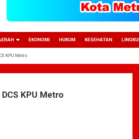
AERAH
EKONOMI
HUKUM
KESEHATAN
LINGK
DCS KPU Metro
il DCS KPU Metro