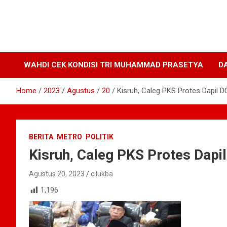
WAHDI CEK KONDISI TRI MUHAMMAD PRASETYA
D
Home
2023
Agustus
20
Kisruh, Caleg PKS Protes Dapil 
BERITA
METRO
POLITIK
Kisruh, Caleg PKS Protes Dap
Agustus 20, 2023
cilukba
1,196