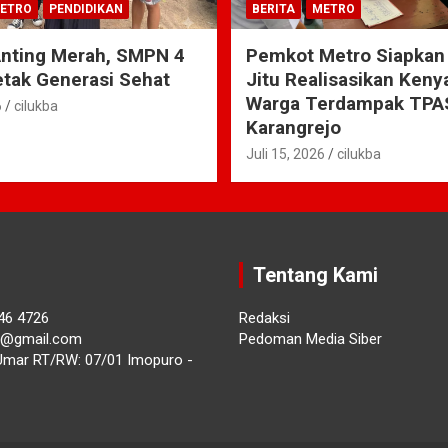
ETRO
PENDIDIKAN
BERITA
METRO
Anting Merah, SMPN 4
Pemkot Metro Siapkan
tak Generasi Sehat
Jitu Realisasikan Ken
Warga Terdampak TPA
6
cilukba
Karangrejo
Juli 15, 2026
cilukba
Tentang Kami
46 4726
Redaksi
ba@gmail.com
Pedoman Media Siber
Umar RT/RW: 07/01 Imopuro -