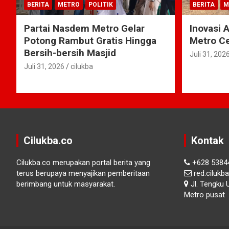
BERITA
METRO
POLITIK
BERITA
M
Partai Nasdem Metro Gelar
Inovasi 
Potong Rambut Gratis Hingga
Metro Ce
Bersih-bersih Masjid
Juli 31, 202
Juli 31, 2026
cilukba
Cilukba.co
Kontak
Cilukba.co merupakan portal berita yang
+628 5384
terus berupaya menyajikan pemberitaan
red.ciluk
berimbang untuk masyarakat.
Jl. Tengku 
Metro pusat