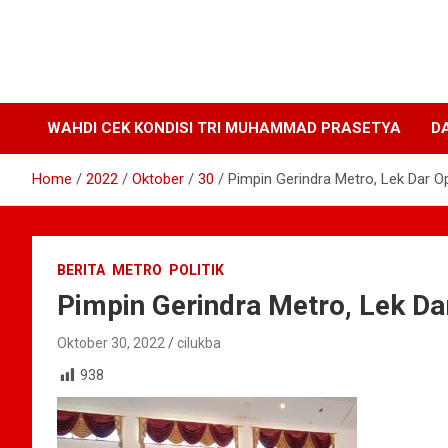
WAHDI CEK KONDISI TRI MUHAMMAD PRASETYA
D
Home
2022
Oktober
30
Pimpin Gerindra Metro, Lek Dar O
BERITA
METRO
POLITIK
Pimpin Gerindra Metro, Lek D
Oktober 30, 2022
cilukba
938