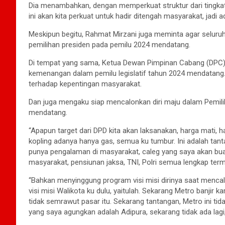
Dia menambahkan, dengan memperkuat struktur dari tingkat
ini akan kita perkuat untuk hadir ditengah masyarakat, jadi 
Meskipun begitu, Rahmat Mirzani juga meminta agar seluru
pemilihan presiden pada pemilu 2024 mendatang.
Di tempat yang sama, Ketua Dewan Pimpinan Cabang (DPC)
kemenangan dalam pemilu legislatif tahun 2024 mendatang.
terhadap kepentingan masyarakat.
Dan juga mengaku siap mencalonkan diri maju dalam Pemili
mendatang.
“Apapun target dari DPD kita akan laksanakan, harga mati, ha
kopling adanya hanya gas, semua ku tumbur. Ini adalah tant
punya pengalaman di masyarakat, caleg yang saya akan buat
masyarakat, pensiunan jaksa, TNI, Polri semua lengkap terma
“Bahkan menyinggung program visi misi dirinya saat mencalo
visi misi Walikota ku dulu, yaitulah. Sekarang Metro banjir 
tidak semrawut pasar itu. Sekarang tantangan, Metro ini tid
yang saya agungkan adalah Adipura, sekarang tidak ada lagi