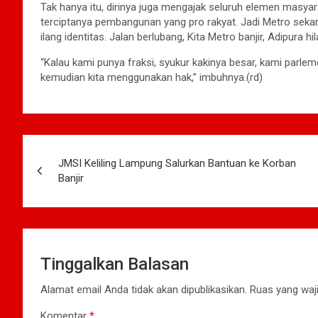
Tak hanya itu, dirinya juga mengajak seluruh elemen masyar
terciptanya pembangunan yang pro rakyat. Jadi Metro sekaran
ilang identitas. Jalan berlubang, Kita Metro banjir, Adipura
“Kalau kami punya fraksi, syukur kakinya besar, kami parl
kemudian kita menggunakan hak,” imbuhnya.(rd)
Navigasi
JMSI Keliling Lampung Salurkan Bantuan ke Korban
pos
Banjir
Tinggalkan Balasan
Alamat email Anda tidak akan dipublikasikan.
Ruas yang waji
Komentar
*