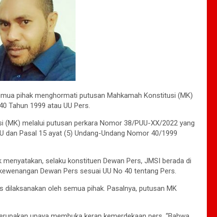
semua pihak menghormati putusan Mahkamah Konstitusi (MK)
 40 Tahun 1999 atau UU Pers.
si (MK) melalui putusan perkara Nomor 38/PUU-XX/2022 yang
f UU dan Pasal 15 ayat (5) Undang-Undang Nomor 40/1999
 menyatakan, selaku konstituen Dewan Pers, JMSI berada di
 kewenangan Dewan Pers sesuai UU No 40 tentang Pers.
 dilaksanakan oleh semua pihak. Pasalnya, putusan MK
erupakan upaya membuka keran kemerdekaan pers. “Bahwa