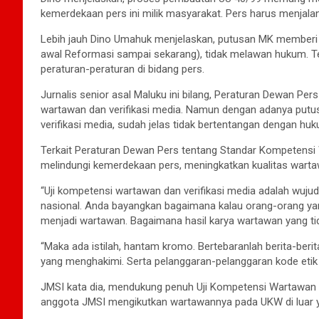
kemerdekaan pers ini milik masyarakat. Pers harus menjalan
Lebih jauh Dino Umahuk menjelaskan, putusan MK memberi
awal Reformasi sampai sekarang), tidak melawan hukum. 
peraturan-peraturan di bidang pers.
Jurnalis senior asal Maluku ini bilang, Peraturan Dewan Per
wartawan dan verifikasi media. Namun dengan adanya putu
verifikasi media, sudah jelas tidak bertentangan dengan hu
Terkait Peraturan Dewan Pers tentang Standar Kompetensi Wa
melindungi kemerdekaan pers, meningkatkan kualitas warta
“Uji kompetensi wartawan dan verifikasi media adalah wuju
nasional. Anda bayangkan bagaimana kalau orang-orang yan
menjadi wartawan. Bagaimana hasil karya wartawan yang t
“Maka ada istilah, hantam kromo. Bertebaranlah berita-beri
yang menghakimi. Serta pelanggaran-pelanggaran kode etik l
JMSI kata dia, mendukung penuh Uji Kompetensi Wartawan 
anggota JMSI mengikutkan wartawannya pada UKW di luar y