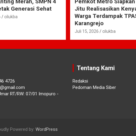
Anting Merah, SMPN 4
Pemkot Metro Siapkan
tak Generasi Sehat
Jitu Realisasikan Ken
Warga Terdampak TPA
6
cilukba
Karangrejo
Juli 15, 2026
cilukba
Tentang Kami
46 4726
Redaksi
ba@gmail.com
Pedoman Media Siber
Umar RT/RW: 07/01 Imopuro -
oudly Powered by:
WordPress