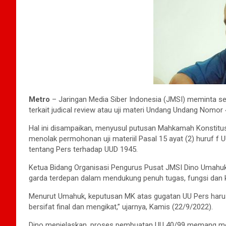
Metro
– Jaringan Media Siber Indonesia (JMSI) meminta 
terkait judical review atau uji materi Undang Undang Nomor
Hal ini disampaikan, menyusul putusan Mahkamah Konstitu
menolak permohonan uji materiil Pasal 15 ayat (2) huruf 
tentang Pers terhadap UUD 1945.
Ketua Bidang Organisasi Pengurus Pusat JMSI Dino Umahuk
garda terdepan dalam mendukung penuh tugas, fungsi dan
Menurut Umahuk, keputusan MK atas gugatan UU Pers harus
bersifat final dan mengikat,” ujarnya, Kamis (22/9/2022).
Dino menjelaskan, proses pembuatan UU 40/99 memang m