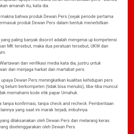
kan amanah itu, kata dia.
 makna bahwa produk Dewan Pers (sejak periode pertama
Termasuk produk Dewan Pers dalam bentuk menerbitkan
s yang paling banyak disorot adalah mengenai uji kompetensi
san MK tersebut, maka dua peratuan tersebut, UKW dan
kum.
rtawan dan verifikasi media kata dia, justru untuk
wan dan menjaga harkat dan martabat pers.
d upaya Dewan Pers meningkatkan kualitas kehidupan pers
g belum berkompeten (tidak bisa menulis), tiba-tiba muncul
idak memahami kode etik papar Umahuk.
ta tanpa konfirmasi, tanpa check and recheck. Pemberitaan
ainnya yang saat ini marak terjadi, imbuhnya.
yang dilaksanakan oleh Dewan Pers dan melarang keras
ang diselenggarakan oleh Dewan Pers.