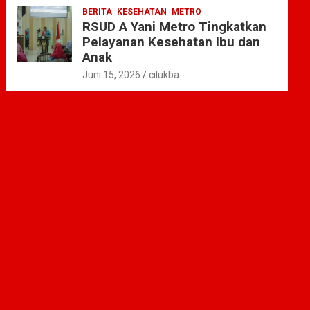
BERITA
KESEHATAN
METRO
RSUD A Yani Metro Tingkatkan
Pelayanan Kesehatan Ibu dan
Anak
Juni 15, 2026
cilukba