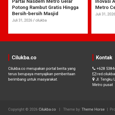
Partai Nasdem Metro Gelar
Inovasi 
Potong Rambut Gratis Hingga
Metro Ce
Bersih-bersih Masjid
Juli 31, 202
Juli 31, 2026
cilukba
Cilukba.co
Kontak
Cilukba.co merupakan portal berita yang
+628 5384
terus berupaya menyajikan pemberitaan
red.ciluk
berimbang untuk masyarakat.
Jl. Tengku 
Metro pusat
Copyright © 2026
Cilukba.co
Theme by:
Theme Horse
Pr