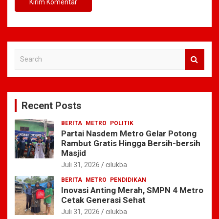
S
e
a
r
c
Recent Posts
h
BERITA
METRO
POLITIK
Partai Nasdem Metro Gelar Potong
Rambut Gratis Hingga Bersih-bersih
Masjid
Juli 31, 2026
cilukba
BERITA
METRO
PENDIDIKAN
Inovasi Anting Merah, SMPN 4 Metro
Cetak Generasi Sehat
Juli 31, 2026
cilukba