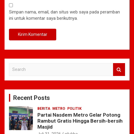
Simpan nama, email, dan situs web saya pada peramban
ini untuk komentar saya berikutnya.
S
e
a
r
c
Recent Posts
h
BERITA
METRO
POLITIK
Partai Nasdem Metro Gelar Potong
Rambut Gratis Hingga Bersih-bersih
Masjid
Juli 31, 2026
cilukba