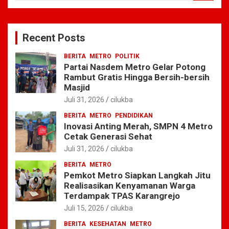
a
r
c
Recent Posts
h
BERITA
METRO
POLITIK
Partai Nasdem Metro Gelar Potong
Rambut Gratis Hingga Bersih-bersih
Masjid
Juli 31, 2026
cilukba
BERITA
METRO
PENDIDIKAN
Inovasi Anting Merah, SMPN 4 Metro
Cetak Generasi Sehat
Juli 31, 2026
cilukba
BERITA
METRO
Pemkot Metro Siapkan Langkah Jitu
Realisasikan Kenyamanan Warga
Terdampak TPAS Karangrejo
Juli 15, 2026
cilukba
BERITA
KESEHATAN
METRO