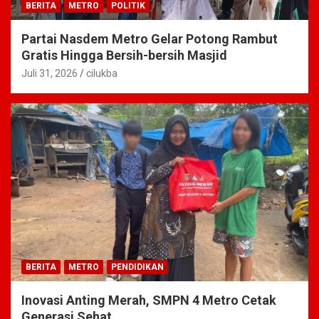
BERITA
METRO
POLITIK
Partai Nasdem Metro Gelar Potong Rambut
Gratis Hingga Bersih-bersih Masjid
Juli 31, 2026
cilukba
BERITA
METRO
PENDIDIKAN
Inovasi Anting Merah, SMPN 4 Metro Cetak
Generasi Sehat