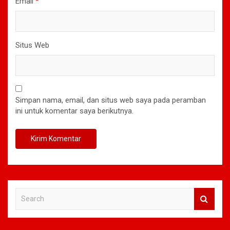
Email
*
Situs Web
Simpan nama, email, dan situs web saya pada peramban
ini untuk komentar saya berikutnya.
S
e
a
r