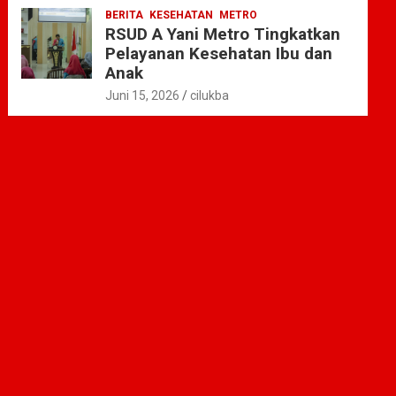
BERITA
KESEHATAN
METRO
RSUD A Yani Metro Tingkatkan
Pelayanan Kesehatan Ibu dan
Anak
Juni 15, 2026
cilukba