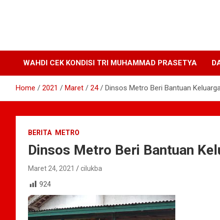
WAHDI CEK KONDISI TRI MUHAMMAD PRASETYA
D
Home
2021
Maret
24
Dinsos Metro Beri Bantuan Keluar
BERITA
METRO
Dinsos Metro Beri Bantuan Ke
Maret 24, 2021
cilukba
924