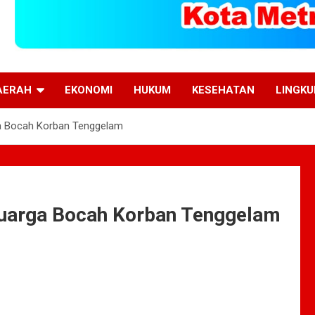
AERAH
EKONOMI
HUKUM
KESEHATAN
LINGK
ga Bocah Korban Tenggelam
luarga Bocah Korban Tenggelam