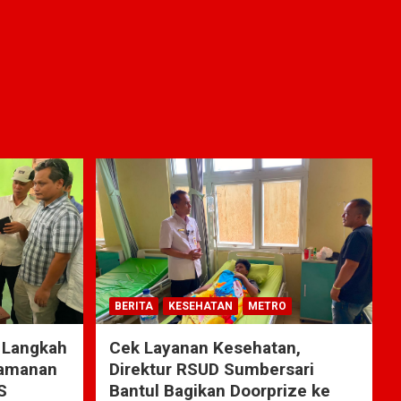
BERITA
KESEHATAN
METRO
 Langkah
Cek Layanan Kesehatan,
yamanan
Direktur RSUD Sumbersari
S
Bantul Bagikan Doorprize ke