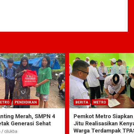
ETRO
PENDIDIKAN
BERITA
METRO
Anting Merah, SMPN 4
Pemkot Metro Siapkan
tak Generasi Sehat
Jitu Realisasikan Ken
Warga Terdampak TPA
6
cilukba