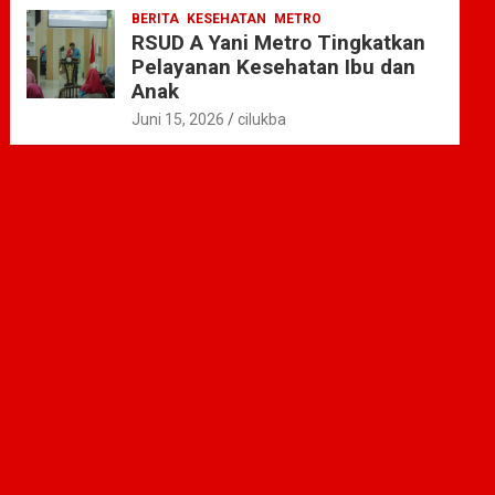
BERITA
KESEHATAN
METRO
RSUD A Yani Metro Tingkatkan
Pelayanan Kesehatan Ibu dan
Anak
Juni 15, 2026
cilukba