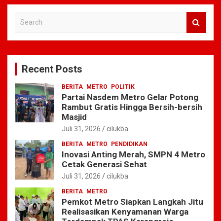
S
e
a
r
c
Recent Posts
h
BERITA
METRO
POLITIK
Partai Nasdem Metro Gelar Potong
Rambut Gratis Hingga Bersih-bersih
Masjid
Juli 31, 2026
cilukba
BERITA
METRO
PENDIDIKAN
Inovasi Anting Merah, SMPN 4 Metro
Cetak Generasi Sehat
Juli 31, 2026
cilukba
BERITA
METRO
Pemkot Metro Siapkan Langkah Jitu
Realisasikan Kenyamanan Warga