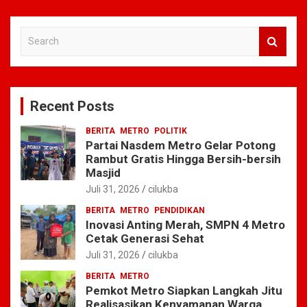
S
e
a
r
c
Recent Posts
h
BERITA
METRO
POLITIK
Partai Nasdem Metro Gelar Potong
Rambut Gratis Hingga Bersih-bersih
Masjid
Juli 31, 2026
cilukba
BERITA
METRO
PENDIDIKAN
Inovasi Anting Merah, SMPN 4 Metro
Cetak Generasi Sehat
Juli 31, 2026
cilukba
BERITA
METRO
Pemkot Metro Siapkan Langkah Jitu
Realisasikan Kenyamanan Warga