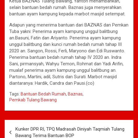
Ketua BAZNAS Tulang Bawang, Yantori menambahkan,
selain bantuan bedah rumah. Baznas juga menyerahkan
bantuan ayam kampung kepada marbot masjid setempat.
Adapun yang menerima bantuan dari BAZNAS dan Pemkan
Tuba yakni: Penerima ayam kampung unggul balitbung
an.Basuni, Fatin dan Ariyanto. Penerima ayam kampung
unggul balitbung dan kunci rumah bedah rumah tahap III
2020 an. Sangon, Rossi, Ferli, Maryono dan Edi Ruswanto.
Penerima bantuan bedah rumah tahap IV 2020 an. Indra
Sani, pirmansyah, Wahyu Temon, Rohmat dan Yadi Arifin,
mualaf penerima ayam kampung unggul balitbung an.
Partono, Martini, adil, Sutris dan Surati. Marbot masjid
diantaranya: Hardik, Candra dan Pausi.(co)
Tags:
Bantuan Bedah Rumah
,
Baznas
,
Pemkab Tulang Bawang
Navigasi
Kunker DPR RI, TPQ Madrasah Diniyah Taqmiah Tulang
pos
Bawang Terima Bantuan BOP