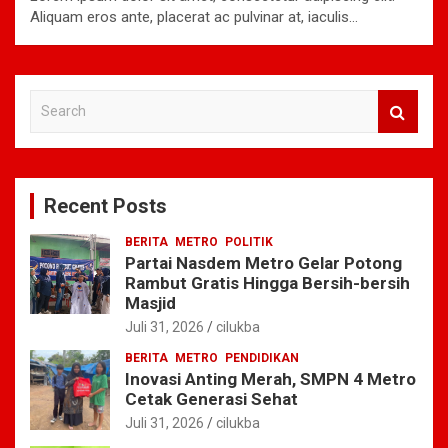
Aliquam eros ante, placerat ac pulvinar at, iaculis…
S
e
a
r
c
Recent Posts
h
BERITA
METRO
POLITIK
Partai Nasdem Metro Gelar Potong
Rambut Gratis Hingga Bersih-bersih
Masjid
Juli 31, 2026
cilukba
BERITA
METRO
PENDIDIKAN
Inovasi Anting Merah, SMPN 4 Metro
Cetak Generasi Sehat
Juli 31, 2026
cilukba