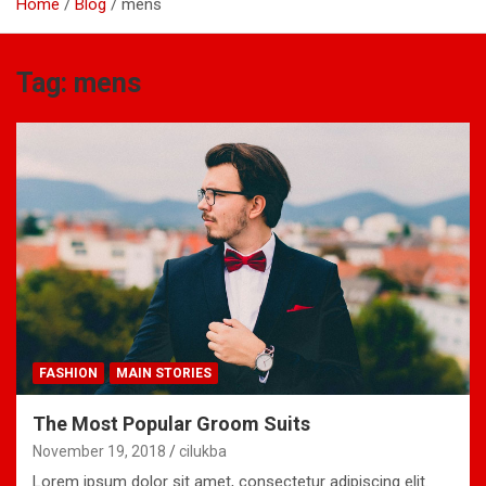
Home
Blog
mens
Tag:
mens
FASHION
MAIN STORIES
The Most Popular Groom Suits
November 19, 2018
cilukba
Lorem ipsum dolor sit amet, consectetur adipiscing elit.