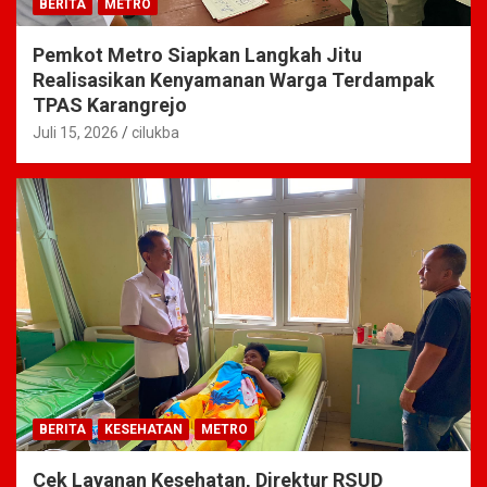
BERITA
METRO
Pemkot Metro Siapkan Langkah Jitu
Realisasikan Kenyamanan Warga Terdampak
TPAS Karangrejo
Juli 15, 2026
cilukba
BERITA
KESEHATAN
METRO
Cek Layanan Kesehatan, Direktur RSUD