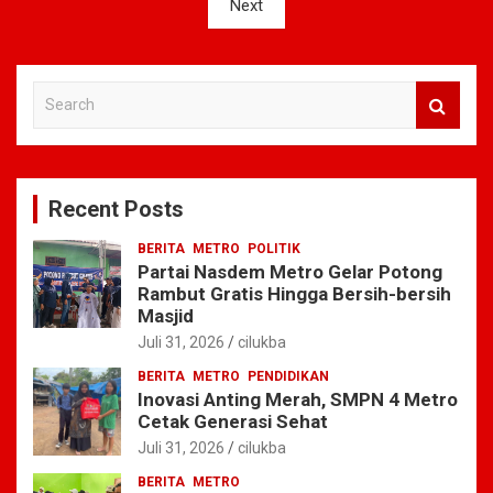
Next
S
e
a
r
c
Recent Posts
h
BERITA
METRO
POLITIK
Partai Nasdem Metro Gelar Potong
Rambut Gratis Hingga Bersih-bersih
Masjid
Juli 31, 2026
cilukba
BERITA
METRO
PENDIDIKAN
Inovasi Anting Merah, SMPN 4 Metro
Cetak Generasi Sehat
Juli 31, 2026
cilukba
BERITA
METRO