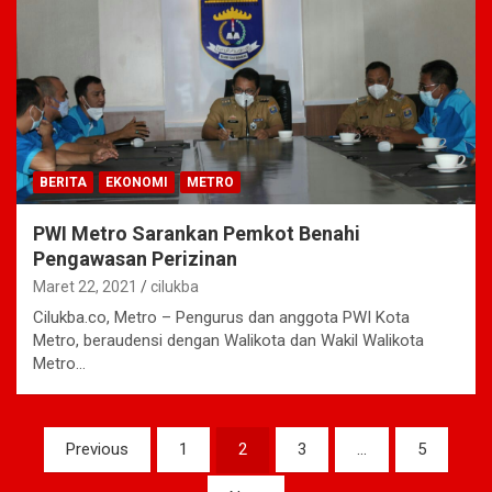
BERITA
EKONOMI
METRO
PWI Metro Sarankan Pemkot Benahi
Pengawasan Perizinan
Maret 22, 2021
cilukba
Cilukba.co, Metro – Pengurus dan anggota PWI Kota
Metro, beraudensi dengan Walikota dan Wakil Walikota
Metro…
Navigasi
Previous
1
2
3
…
5
pos