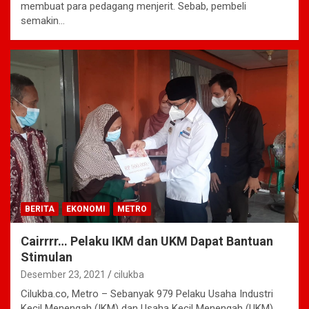
membuat para pedagang menjerit. Sebab, pembeli
semakin…
BERITA
EKONOMI
METRO
Cairrrr… Pelaku IKM dan UKM Dapat Bantuan
Stimulan
Desember 23, 2021
cilukba
Cilukba.co, Metro – Sebanyak 979 Pelaku Usaha Industri
Kecil Menengah (IKM) dan Usaha Kecil Menengah (UKM)…