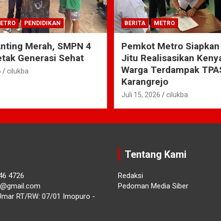
ETRO
PENDIDIKAN
BERITA
METRO
Anting Merah, SMPN 4
Pemkot Metro Siapkan
tak Generasi Sehat
Jitu Realisasikan Ken
Warga Terdampak TPA
6
cilukba
Karangrejo
Juli 15, 2026
cilukba
Tentang Kami
46 4726
Redaksi
ba@gmail.com
Pedoman Media Siber
Umar RT/RW: 07/01 Imopuro -