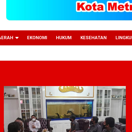
AERAH
EKONOMI
HUKUM
KESEHATAN
LINGK