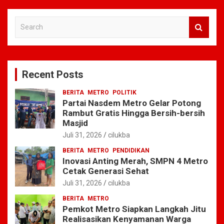
S
e
a
r
c
Recent Posts
h
BERITA
METRO
POLITIK
Partai Nasdem Metro Gelar Potong
Rambut Gratis Hingga Bersih-bersih
Masjid
Juli 31, 2026
cilukba
BERITA
METRO
PENDIDIKAN
Inovasi Anting Merah, SMPN 4 Metro
Cetak Generasi Sehat
Juli 31, 2026
cilukba
BERITA
METRO
Pemkot Metro Siapkan Langkah Jitu
Realisasikan Kenyamanan Warga